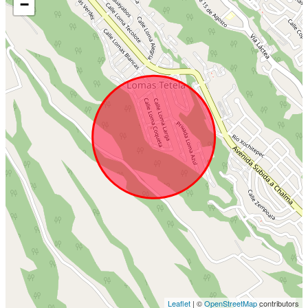
−
Leaflet
| ©
OpenStreetMap
contributors