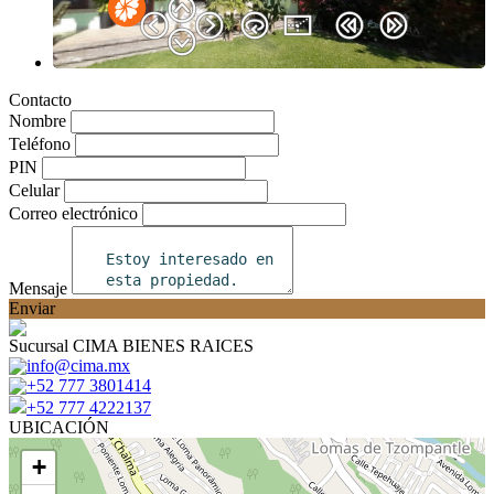
Contacto
Nombre
Teléfono
PIN
Celular
Correo electrónico
Mensaje
Enviar
Sucursal CIMA BIENES RAICES
info@cima.mx
+52 777 3801414
+52 777 4222137
UBICACIÓN
+