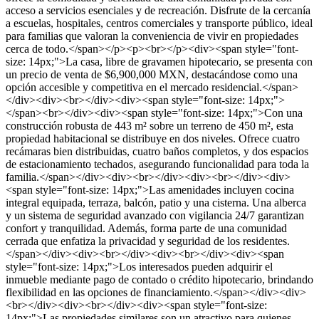
acceso a servicios esenciales y de recreación. Disfrute de la cercanía
a escuelas, hospitales, centros comerciales y transporte público, ideal
para familias que valoran la conveniencia de vivir en propiedades
cerca de todo.</span></p><p><br></p><div><span style="font-
size: 14px;">La casa, libre de gravamen hipotecario, se presenta con
un precio de venta de $6,900,000 MXN, destacándose como una
opción accesible y competitiva en el mercado residencial.</span>
</div><div><br></div><div><span style="font-size: 14px;">
</span><br></div><div><span style="font-size: 14px;">Con una
construcción robusta de 443 m² sobre un terreno de 450 m², esta
propiedad habitacional se distribuye en dos niveles. Ofrece cuatro
recámaras bien distribuidas, cuatro baños completos, y dos espacios
de estacionamiento techados, asegurando funcionalidad para toda la
familia.</span></div><div><br></div><div><br></div><div>
<span style="font-size: 14px;">Las amenidades incluyen cocina
integral equipada, terraza, balcón, patio y una cisterna. Una alberca
y un sistema de seguridad avanzado con vigilancia 24/7 garantizan
confort y tranquilidad. Además, forma parte de una comunidad
cerrada que enfatiza la privacidad y seguridad de los residentes.
</span></div><div><br></div><div><br></div><div><span
style="font-size: 14px;">Los interesados pueden adquirir el
inmueble mediante pago de contado o crédito hipotecario, brindando
flexibilidad en las opciones de financiamiento.</span></div><div>
<br></div><div><br></div><div><span style="font-size:
14px;">Las propiedades similares son un atractivo para quienes