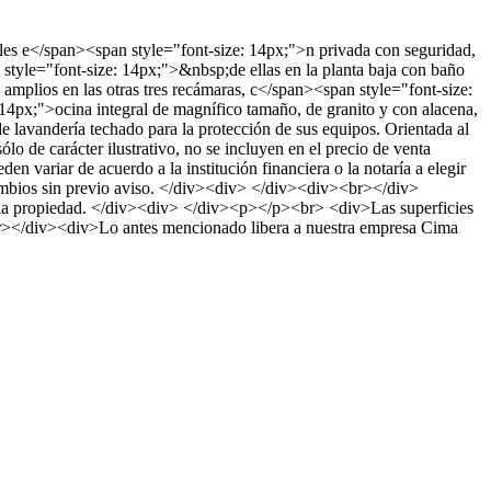
les e</span><span style="font-size: 14px;">n privada con seguridad,
yle="font-size: 14px;">&nbsp;de ellas en la planta baja con baño
mplios en las otras tres recámaras, c</span><span style="font-size:
14px;">ocina integral de magnífico tamaño, de granito y con alacena,
 lavandería techado para la protección de sus equipos. Orientada al
e carácter ilustrativo, no se incluyen en el precio de venta
n variar de acuerdo a la institución financiera o la notaría a elegir
cambios sin previo aviso. </div><div> </div><div><br></div>
tra la propiedad. </div><div> </div><p></p><br> <div>Las superficies
><br></div><div>Lo antes mencionado libera a nuestra empresa Cima