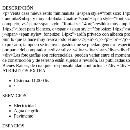
DESCRIPCIÓN
<p>Venta casa nueva estilo minimalista ,u<span style="font-size: 14
tranquila&nbsp; y muy arbolada. Cuatro</span><span style="font-siz
completo, v</span><span style="font-size: 14px;">estidor muy amplio 
14px;">lóset para blancos, e</span><span style="font-size: 14px;">st
j</span><span style="font-size: 14px;">ardín privado con alberca pro
Sur, lo que la hace muy fresca todo el año.</span></p><p><br></p><
expresado, tampoco se incluyen gastos que se puedan generar respecto a
por parte del comprador. </div><div> </div><div><br></div><div>El p
<div>Las fotografías son referenciales, pueden variar entre el momen
de construcción y de terreno están sujetos a revisión, las publicad
Bienes Raíces, de cualquier responsabilidad contractual. </div><di
ATRIBUTOS EXTRA
Cisterna: 11.000 lts
:
SERVICIOS
Electricidad
Agua de grifo
Pavimento
ESPACIOS