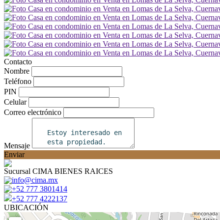
Contacto
Nombre
Teléfono
PIN
Celular
Correo electrónico
Mensaje
Enviar
Sucursal CIMA BIENES RAICES
info@cima.mx
+52 777 3801414
+52 777 4222137
UBICACIÓN