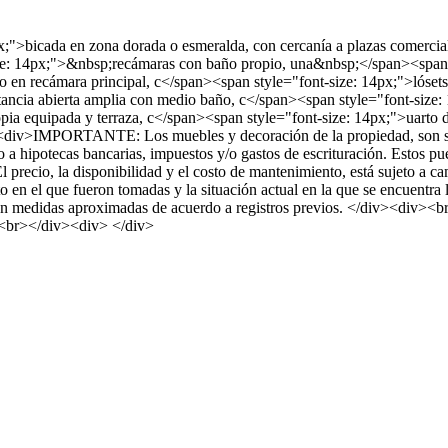
px;">bicada en zona dorada o esmeralda, con cercanía a plazas comercia
e: 14px;">&nbsp;recámaras con baño propio, una&nbsp;</span><span st
en recámara principal, c</span><span style="font-size: 14px;">lósets a
ancia abierta amplia con medio baño, c</span><span style="font-size: 
pia equipada y terraza, c</span><span style="font-size: 14px;">uarto de
div>IMPORTANTE: Los muebles y decoración de la propiedad, son sólo d
 hipotecas bancarias, impuestos y/o gastos de escrituración. Estos puede
recio, la disponibilidad y el costo de mantenimiento, está sujeto a 
to en el que fueron tomadas y la situación actual en la que se encuen
as son medidas aproximadas de acuerdo a registros previos. </div><div
v><br></div><div> </div>